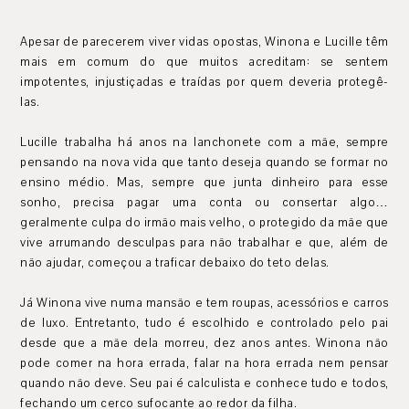
Apesar de parecerem viver vidas opostas, Winona e Lucille têm
mais em comum do que muitos acreditam: se sentem
impotentes, injustiçadas e traídas por quem deveria protegê-
las.
Lucille trabalha há anos na lanchonete com a mãe, sempre
pensando na nova vida que tanto deseja quando se formar no
ensino médio. Mas, sempre que junta dinheiro para esse
sonho, precisa pagar uma conta ou consertar algo…
geralmente culpa do irmão mais velho, o protegido da mãe que
vive arrumando desculpas para não trabalhar e que, além de
não ajudar, começou a traficar debaixo do teto delas.
Já Winona vive numa mansão e tem roupas, acessórios e carros
de luxo. Entretanto, tudo é escolhido e controlado pelo pai
desde que a mãe dela morreu, dez anos antes. Winona não
pode comer na hora errada, falar na hora errada nem pensar
quando não deve. Seu pai é calculista e conhece tudo e todos,
fechando um cerco sufocante ao redor da filha.