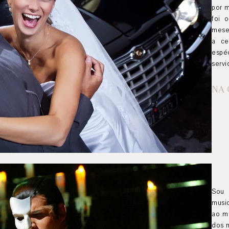
por m
foi 
meses
a ce
espé
servi
NA 
Sou 
music
ao m
dos m