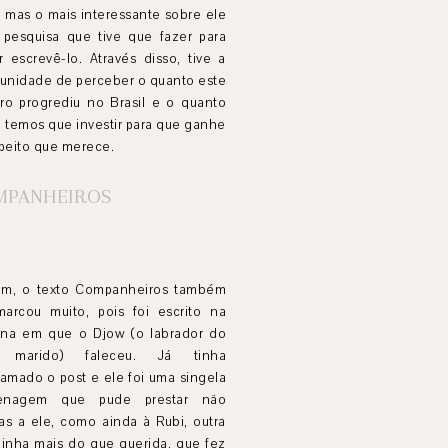
, mas o mais interessante sobre ele
a pesquisa que tive que fazer para
 escrevê-lo. Através disso, tive a
tunidade de perceber o quanto este
ro progrediu no Brasil e o quanto
 temos que investir para que ganhe
peito que merece.
MPANHEIROS
fim, o texto Companheiros também
arcou muito, pois foi escrito na
na em que o Djow (o labrador do
 marido) faleceu. Já tinha
amado o post e ele foi uma singela
enagem que pude prestar não
as a ele, como ainda à Rubi, outra
linha mais do que querida, que fez