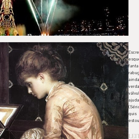
Escr
esqu
fant
rabu
ainda
verd
válv
ajud
(Séri
quis
esto
LEI