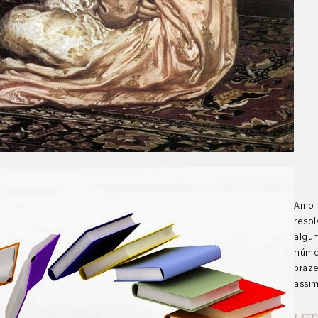
Amo 
resol
algum
núme
praze
assim