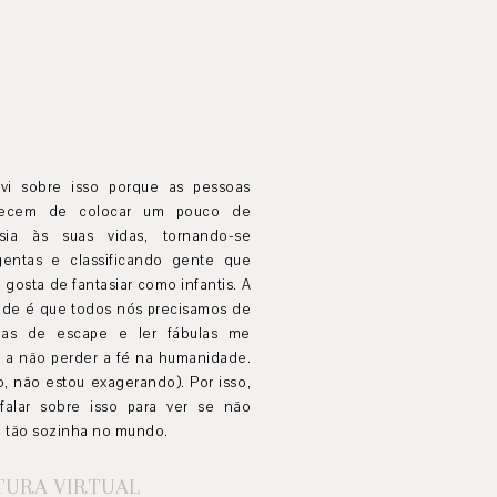
evi sobre isso porque as pessoas
ecem de colocar um pouco de
asia às suas vidas, tornando-se
gentas e classificando gente que
 gosta de fantasiar como infantis. A
ade é que todos nós precisamos de
ulas de escape e ler fábulas me
a a não perder a fé na humanidade.
o, não estou exagerando). Por isso,
 falar sobre isso para ver se não
u tão sozinha no mundo.
TURA VIRTUAL