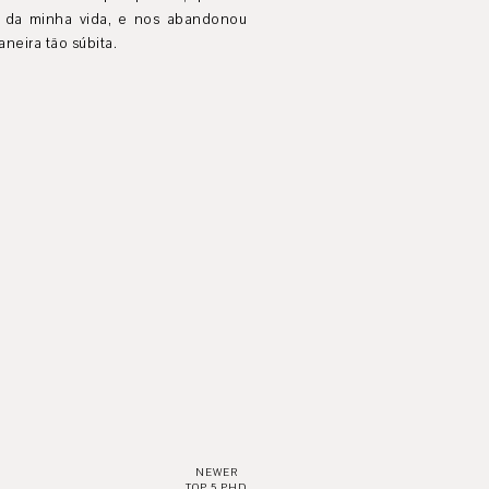
e da minha vida, e nos abandonou
neira tão súbita.
NEWER
TOP 5 PHD