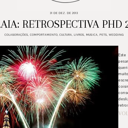
31 DE DEZ. DE 2013
AIA: RETROSPECTIVA PHD 
COLABORAÇÕES
,
COMPORTAMENTO
,
CULTURA
,
LIVROS
,
MUSICA
,
PETS
,
WEDDING
Este
pesa
quer
muit
escr
cois
cons
desl
retro
VOL