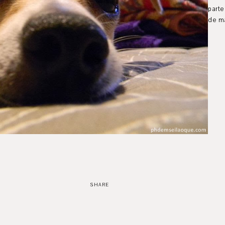
part
de ma
SHARE