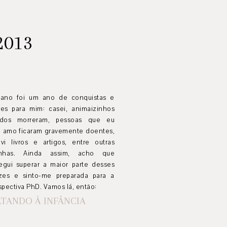
2013
 ano foi um ano de conquistas e
res para mim: casei, animaizinhos
idos morreram, pessoas que eu
o amo ficaram gravemente doentes,
evi livros e artigos, entre outras
inhas. Ainda assim, acho que
egui superar a maior parte desses
izes e sinto-me preparada para a
spectiva PhD. Vamos lá, então:
TANDO À INFÂNCIA