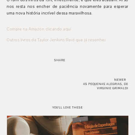
O ruim dos livros da TJR, infelizmente, é que eles acabam. Aí só
nos resta nos encher de paciência novamente para esperar
uma nova história incrível dessa maravilhosa.
Compre na Amazon clicando aqui
Outros livros da Taylor Jenkins Reid que já resenhei
SHARE
NEWER
AS PEQUENAS ALEGRIAS, DE
VIRGINIE GRIMALDI
YOU'LL LOVE THESE