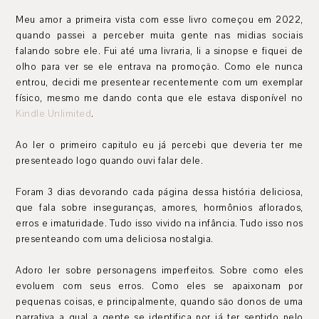
Meu amor a primeira vista com esse livro começou em 2022,
quando passei a perceber muita gente nas midias sociais
falando sobre ele. Fui até uma livraria, li a sinopse e fiquei de
olho para ver se ele entrava na promoção. Como ele nunca
entrou, decidi me presentear recentemente com um exemplar
físico, mesmo me dando conta que ele estava disponível no
Kindle Unlimited
.
Ao ler o primeiro capitulo eu já percebi que deveria ter me
presenteado logo quando ouvi falar dele.
Foram 3 dias devorando cada página dessa história deliciosa,
que fala sobre inseguranças, amores, hormônios aflorados,
erros e imaturidade. Tudo isso vivido na infância. Tudo isso nos
presenteando com uma deliciosa nostalgia.
Adoro ler sobre personagens imperfeitos. Sobre como eles
evoluem com seus erros. Como eles se apaixonam por
pequenas coisas, e principalmente, quando são donos de uma
narrativa a qual a gente se identifica por já ter sentido pelo