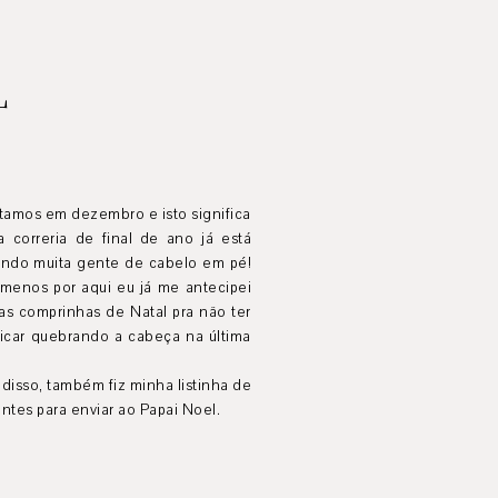
L
tamos em dezembro e isto significa
a correria de final de ano já está
ando muita gente de cabelo em pé!
 menos por aqui eu já me antecipei
as comprinhas de Natal pra não ter
ficar quebrando a cabeça na última
.
disso, também fiz minha listinha de
ntes para enviar ao Papai Noel.