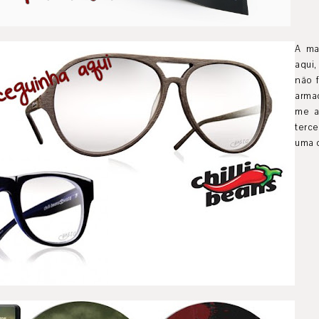
A ma
aqui
não 
arma
me a
terc
uma c