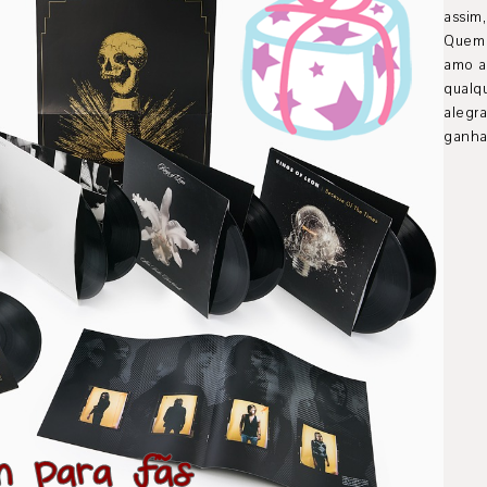
assim
Quem
amo a
qual
alegra
ganhar