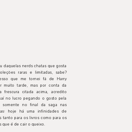
ou daquelas nerds chatas que gosta
oleções raras e limitadas, sabe?
esso que me tornei fã de Harry
er muito tarde, mas por conta da
a frescura citada acima, acredito
saí no lucro pegando o gosto pela
a somente no final da saga nas
nas: hoje há uma infinidades de
 tanto para os livros como para os
s que é de cair o queixo.