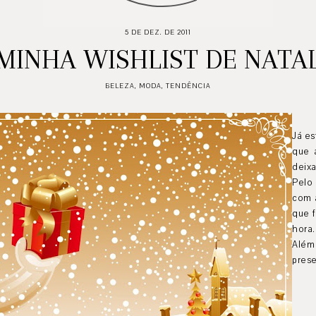
5 DE DEZ. DE 2011
MINHA WISHLIST DE NATA
BELEZA
,
MODA
,
TENDÊNCIA
Já es
que 
deix
Pelo
com 
que 
hora
Além 
prese