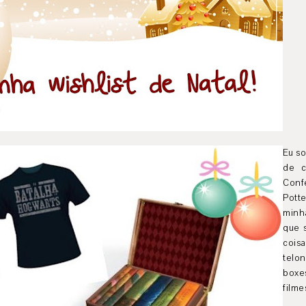
Eu s
de c
Conf
Pott
minh
que 
cois
telo
boxes
filme