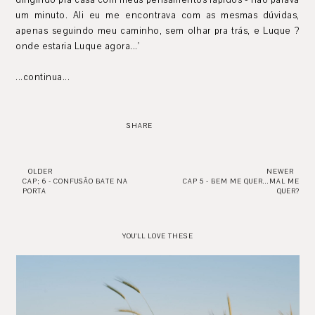
dirigindo pra casa com meus pensamentos rápidos - não parava
um minuto. Ali eu me encontrava com as mesmas dúvidas,
apenas seguindo meu caminho, sem olhar pra trás, e Luque ?
onde estaria Luque agora...'
...continua...
SHARE
OLDER
NEWER
CAP; 6 - CONFUSÃO BATE NA
CAP 5 - BEM ME QUER...MAL ME
PORTA
QUER?
YOU'LL LOVE THESE