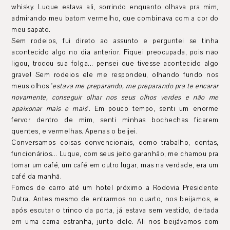
whisky. Luque estava ali, sorrindo enquanto olhava pra mim,
admirando meu batom vermelho, que combinava com a cor do
meu sapato.
Sem rodeios, fui direto ao assunto e perguntei se tinha
acontecido algo no dia anterior. Fiquei preocupada, pois não
ligou, trocou sua folga... pensei que tivesse acontecido algo
grave! Sem rodeios ele me respondeu, olhando fundo nos
meus olhos '
estava me preparando, me preparando pra te encarar
novamente, conseguir olhar nos seus olhos verdes e não me
apaixonar mais e mais
'. Em pouco tempo, senti um enorme
fervor dentro de mim, senti minhas bochechas ficarem
quentes, e vermelhas. Apenas o beijei.
Conversamos coisas convencionais, como trabalho, contas,
funcionários... Luque, com seus jeito garanhão, me chamou pra
tomar um café, um café em outro lugar, mas na verdade, era um
café da manhã.
Fomos de carro até um hotel próximo a Rodovia Presidente
Dutra. Antes mesmo de entrarmos no quarto, nos beijamos, e
após escutar o trinco da porta, já estava sem vestido, deitada
em uma cama estranha, junto dele. Ali nos beijávamos com