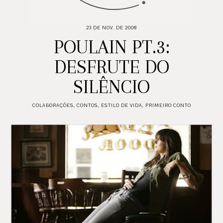
23 DE NOV. DE 2008
POULAIN PT.3:
DESFRUTE DO
SILÊNCIO
COLABORAÇÕES
,
CONTOS
,
ESTILO DE VIDA
,
PRIMEIRO CONTO