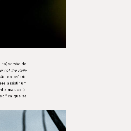
lica) versão do
ory of the Kelly
isão do próprio
ere assistir um
ente maluca (o
ecífica que se