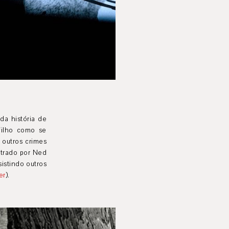
da história de
 filho como se
 outros crimes
strado por Ned
sistindo outros
er
).