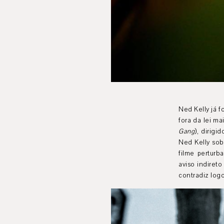
Ned Kelly já f
fora da lei ma
Gang
), dirigi
Ned Kelly sobr
filme perturb
aviso indiret
contradiz logo