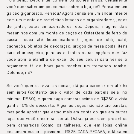
Pois bem... Depois de conferir os stories salvos, certamente
você quer saber um pouco mais sobre a loja, né? Pensa em um
galpão gigantesco. Pensou? Agora pensa em um andar inferior
com um monte de prateleiras lotadas de organizadores, jogos
de jantar, potes armazenadores, etc. Depois, imagine dois
mezaninos com um monte de peças da Oster (tem de ferro de
passar roupa até liquidificadores), jogos de chá, café,
cachepôs, objetos de decoração, artigos de mesa posta, itens
para churrasqueira, panelas e tantas outras opções que faz
você abrir a planilha de excel do seu celular para ver se o
orçamento tá de boas para receber um tremendo rombo.
Dolorido, né?
Se você quer suavizar as coisas, dá para parcelar em até 5x
sem juros (contanto que o valor de cada parcela seja, no
mínimo, R$50), e quem paga compras acima de R$250 a vista
ganha 10% de desconto. Algumas peças não são tão baratas,
mas pode apostar que estão mais em conta do que em outras
lojas que você encontrar por aí. Outras já possuem precinhos
bem camaradas (como os talheres, que em lojas online
costumam custar -
pasmem
- R$25 CADA PEÇAAA, e lá saem