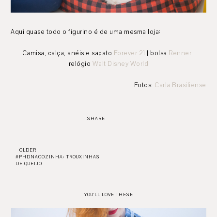
Aqui quase todo o figurino é de uma mesma loja:
Camisa, calça, anéis e sapato
Forever 21
| bolsa
Renner
|
relógio
Walt Disney World
Fotos:
Carla Brasiliense
SHARE
OLDER
#PHDNACOZINHA: TROUXINHAS
DE QUEIJO
YOU'LL LOVE THESE