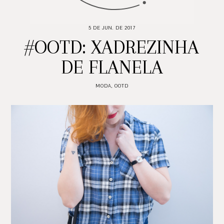
5 DE JUN. DE 2017
#OOTD: XADREZINHA
DE FLANELA
MODA
,
OOTD