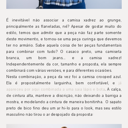
É inevitável não associar a camisa xadrez ao grunge,
principalmente as flaneladas, né? Apesar de gostar muito do
estilo, temos que admitir que a peça não faz parte somente
deste movimento, e tornou-se uma peça curinga que devemos
ter no armário. Sabe aquela coisa de ter peças fundamentais
para combinar com tudo? O casaco preto, uma camiseta
branca, um bom jeans... e a camisa xadrez!
Independentemente da cor, tamanho e proposta, ela sempre
combinará com várias versões, e para diferentes ocasiões.
Nesta combinação, a peça da vez foi a camisa crooped azul.
Ela é propositalmente larguinha, bem confortável, e
já
apareceu por aqui combinada a uma saia lápis e bota
. A calça,
de cintura alta, manteve a discrição, não deixando a barriga a
mostra, e modelando a cintura de maneira bonitinha. O sapato
preto de bico fino deu um ar hi-lo para o look, mas seu estilo
masculino não tirou o ar despojado da proposta: