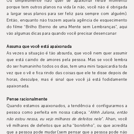
Ou simplesmente não quer se apaixonar neste momento
porque tem outros planos na vida (e não, você não é obrigada
a largar seus planos para ser feliz para sempre com alguém).
Então, enquanto não trazem aquela agência de esquecimento
do filme “Brilho Eterno de uma Mente sem Lembranças”, aqui
vão algumas dicas para quando você precisar desencanar:
Assuma que você está apaixonada
As vezes a situação é tão absurda, que você nem quer assumir
que está caindo de amores pela pessoa. Mas se você lembra
do ser humaninho todos os dias, tem uma mini taquicardia toda
vez que o vê e fica rindo das coisas que ele te disse depois de
horas, desculpe, mas é sinal que você já está fodidamente
apaixonada.
Pense racionalmente
Quando estamos apaixonados, a tendência é configurarmos a
pessoa como perfeita em nossa cabeça. “
Ahhh Juliana, então
não estou nessa, eu vejo milhares de defeitos nele
”. Ahan, você
vê milhares de defeitos que acha “bonitinho”, ou que acredita
que a pessoa pode mudar (sem pensar que a pessoa pode não