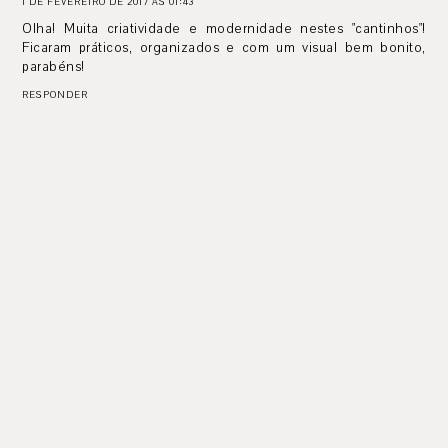
1 DE FEVEREIRO DE 2017 ÀS 01:43
Olha! Muita criatividade e modernidade nestes "cantinhos"!
Ficaram práticos, organizados e com um visual bem bonito,
parabéns!
RESPONDER