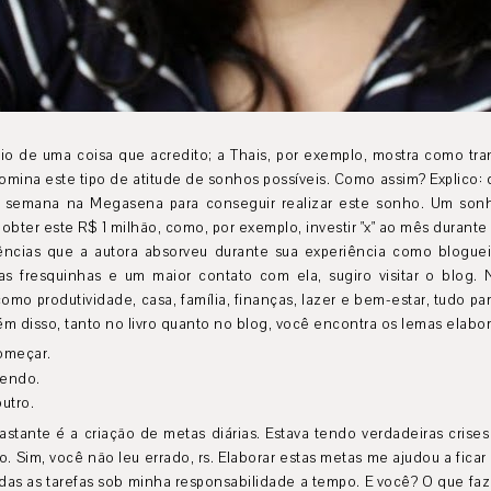
eio de uma coisa que acredito; a Thais, por exemplo, mostra como tra
mina este tipo de atitude de sonhos possíveis. Como assim? Explico: 
a semana na Megasena para conseguir realizar este sonho. Um sonh
bter este R$ 1 milhão, como, por exemplo, investir "x" ao mês durante 
ências que a autora absorveu durante sua experiência como bloguei
as fresquinhas e um maior contato com ela, sugiro visitar o blog.
como produtividade, casa, família, finanças, lazer e bem-estar, tudo 
ém disso, tanto no livro quanto no blog, você encontra os lemas elabo
começar.
zendo.
outro.
stante é a criação de metas diárias. Estava tendo verdadeiras crise
no. Sim, você não leu errado, rs. Elaborar estas metas me ajudou a fica
as as tarefas sob minha responsabilidade a tempo. E você? O que faz