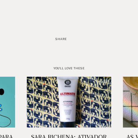
SHARE
YOU'LL LOVE THESE
PARA
SARA RICHENA: ATIVADOR
AS 