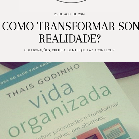
26 DE AGO. DE 2014
: COMO TRANSFORMAR SO
REALIDADE?
COLABORAÇÕES
,
CULTURA
,
GENTE QUE FAZ ACONTECER