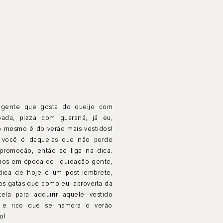
gente que gosta do queijo com
bada, pizza com guaraná, já eu,
o mesmo é do verão mais vestidos!
 você é daquelas que não perde
promoção, então se liga na dica.
mos em época de liquidação gente,
dica de hoje é um post-lembrete,
as gatas que como eu, aproveita da
tela para adquirir aquele vestido
 e rico que se namora o verão
o!