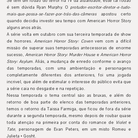
Se tem um fodão do terror na TV da atualidade, esse tal fodão
é sem dúvida Ryan Murphy. O
protudor-escritor-diretor-e-tudo-
mais-que-possa-se-fazer-por-trás-das-câmeras
apostou certo
quando decidiu investir seu tempo com American Horror Story
alguns anos atrás.
A série volta em outubro com sua terceira temporada de show
de horrores.
American Horror Story: Coven
vem com a difícil
missão de superar suas temporadas antecessoras de enorme
sucesso,
American Horror Story: Murder House
e
American Horror
Story: Asylum
. Aliás, a mudança de enredo conforme o avanço
das temporadas, com uma ambientação e personagens
completamente diferentes dos anteriores, foi uma jogada
incrivel, que além de estimular o interesse do público evita que
a série caia no desgaste e na repetição.
Nessa temporada o tema central são as bruxas, e além do
retorno de boa parte do elenco das temporadas anteriores,
temos o retorno da Taissa Farmiga, que ficou de fora da série
durante a segunda temporada, mesmo depois de roubar quase
toda atenção na primeira por conta do romance de
Violet
e
Tate
, personagem de Evan Peters, em um misto Romeu e
Julieta + Gosht.