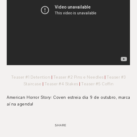
Teaser #1 Detention
|
Teaser #2 Pins e Needles
|
Teaser #3
Staircase
|
Teaser #4 Stakes
|
Teaser #5 Coffin
American Horror Story: Coven estreia dia 9 de outubro, marca
aí na agenda!
SHARE