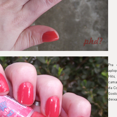
Pra 
apli
Hits
cama
da C
Gost
deixa