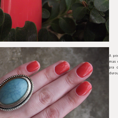
A pri
mas 
pra 
durou