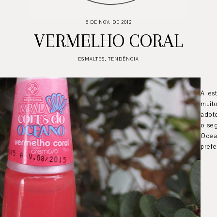
6 DE NOV. DE 2012
VERMELHO CORAL
ESMALTES
,
TENDÊNCIA
A es
muit
adote
o se
Ocea
prefe