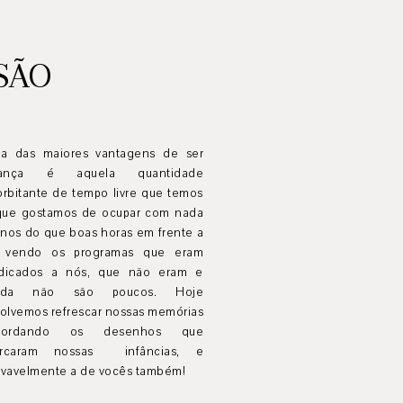
ISÃO
a das maiores vantagens de ser
iança é aquela quantidade
orbitante de tempo livre que temos
que gostamos de ocupar com nada
nos do que boas horas em frente a
 vendo os programas que eram
dicados a nós, que não eram e
nda não são poucos. Hoje
solvemos refrescar nossas memórias
cordando os desenhos que
rcaram nossas infâncias, e
ovavelmente a de vocês também!