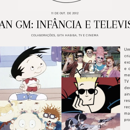
11 DE OUT. DE 2012
AN GM: INFÂNCIA E TELEV
COLABORAÇÕES
,
GITA HABIBA
,
TV E CINEMA
Um
cr
ex
e 
me
TV
de
ai
re
re
ma
pr