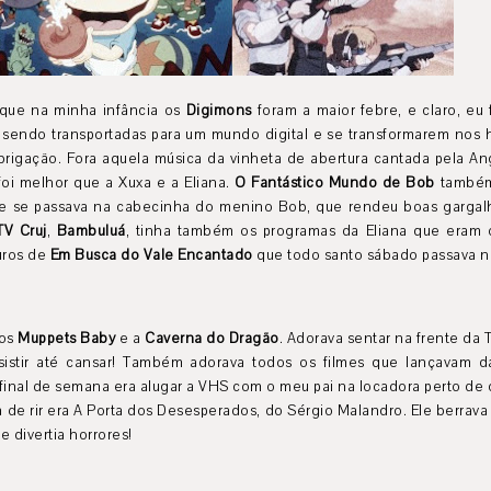
que na minha infância os
Digimons
foram a maior febre, e claro, eu 
 sendo transportadas para um mundo digital e se transformarem nos 
rigação. Fora aquela música da vinheta de abertura cantada pela A
oi melhor que a Xuxa e a Eliana.
O Fantástico Mundo de Bob
também
ue se passava na cabecinha do menino Bob, que rendeu boas gargal
TV Cruj
,
Bambuluá
, tinha também os programas da Eliana que eram 
uros de
Em Busca do Vale Encantado
que todo santo sábado passava n
 os
Muppets Baby
e a
Caverna do Dragão
. Adorava sentar na frente da
istir até cansar! Também adorava todos os filmes que lançavam 
final de semana era alugar a VHS com o meu pai na locadora perto de 
 de rir era A Porta dos Desesperados, do Sérgio Malandro. Ele berrava 
e divertia horrores!