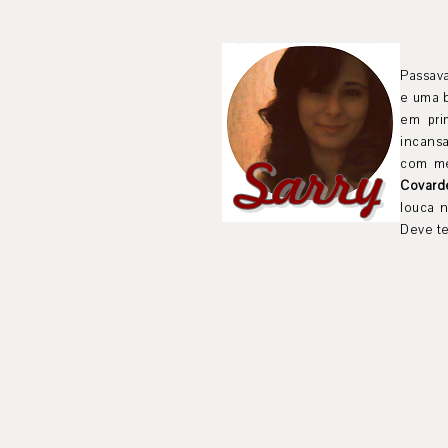
Passava
e uma b
em pri
incans
com me
Covard
louca 
Deve te