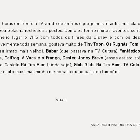
 horas em frente a TV vendo desenhos e programas infantis, mas clar
oa bolacha recheada a postos. Como eu tenho muitos favoritos, senta
meiro lugar o VHS com todos
os filmes da Disney e com os des
avelmente toda semana, gostava muito de
Tiny Toon
,
Os Rugrats
,
Tom 
u irmão mais velho),
Babar
(que passava na TV Cultura)
Fantásti
e
,
CatDog
,
A Vaca e o Frango
,
Dexter
,
Jonny Bravo
(esses assisto até
no
Castelo Rá-Tim-Bum
(ainda vejo),
Glub-Glub
,
Rá-Tim-Bum
,
TV Colo
r muito mais, mas minha memória ficou no passado também!
SHARE
SARA RICHENA: DIA DAS CRI