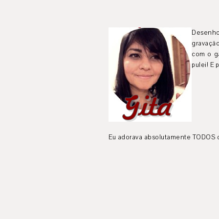
Desenho
gravação
com o ga
pulei! E
Eu adorava absolutamente TODOS o