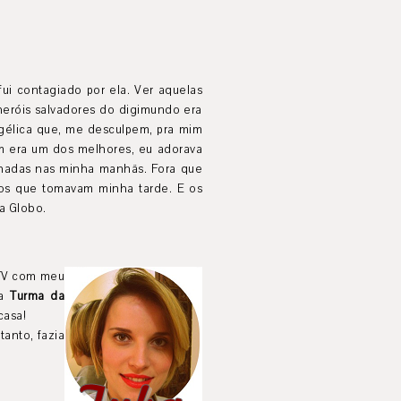
fui contagiado por ela. Ver aquelas
heróis salvadores do digimundo era
ngélica que, me desculpem, pra mim
 era um dos melhores, eu adorava
hadas nas minha manhãs. Fora que
os que tomavam minha tarde. E os
a Globo.
 TV com meu
da
Turma da
casa!
tanto, fazia