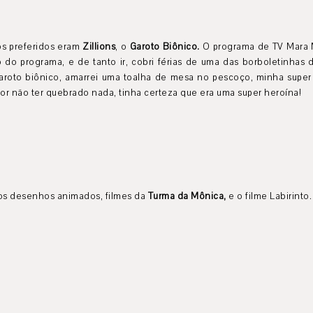
s preferidos eram
Zillions
, o
Garoto Biônico.
O programa de TV Mara Ma
 do programa, e de tanto ir, cobri férias de uma das borboletinhas 
roto biônico, amarrei uma toalha de mesa no pescoço, minha super 
 por não ter quebrado nada, tinha certeza que era uma super heroína!
s desenhos animados, filmes da
Turma da Mônica,
e o filme Labirinto.