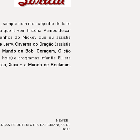
o, sempre com meu copinho de leite
 que lá vem história: Vamos deixar
enhos do Mickey que eu assistia
e Jerry
,
Caverna do Dragão
(assistia
co Mundo de Bob
,
Coragem
,
O cão
 hoje) e programas infantis: Eu era
sso
,
Xuxa
e o
Mundo de Beckman.
NEWER
ANÇAS DE ONTEM X DIA DAS CRIANÇAS DE
HOJE