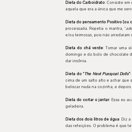
Dieta do Carboidrato
: Consiste em 
aquela que era a única que me servi
Dieta do pensamento Positivo (ou 
processada. Repetia o mantra, “
ade
e/ou teimosas, pois não arredaram o
Dieta do chá verde
: Tomar uma xí
domingo e do bolo de chocolate do
dar insônia.
Dieta do “
The Next Pussycat Dolls
”
:
cima de um salto alto e achar que 
beliscar nada na cozinha, e depois
Dieta do cortar o jantar
: Essa eu a
geladeira.
Dieta dos dois litros de água
: Diz 
das refeições. O problema é que te