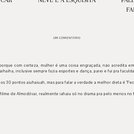
FA
UM COMENTÁRIO
e porque com certeza, mulher é uma coisa engraçada, não acredita e
haiha, inclusive sempre fazia esportes e dança, parei e fui pra facul
dos 30 pontos aiuhaiuah, mas para falar a verdade a melhor dieta é "Fe
do filme de Almodóvar, realmente iahaiu só no drama pra pelo menos no