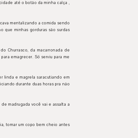
icidade até o botão da minha calça ,
 ficava mentalizando a comida sendo
cho que minhas gorduras são surdas
va do Churrasco, da macarronada de
 para emagrecer. Só serviu para me
r linda e magrela saracutiando em
liciando durante duas horas pra não
a de madrugada você vai e assalta a
ncia, tomar um copo bem cheio antes