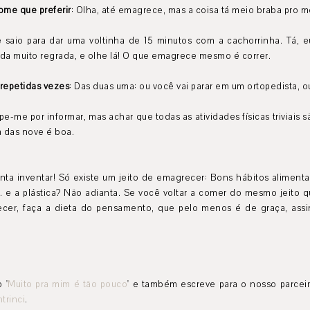
ome que preferir
: Olha, até emagrece, mas a coisa tá meio braba pro 
 saio para dar uma voltinha de 15 minutos com a cachorrinha. Tá, 
da muito regrada, e olhe lá! O que emagrece mesmo é correr.
 repetidas vezes
: Das duas uma: ou você vai parar em um ortopedista, o
pe-me por informar, mas achar que todas as atividades físicas triviais
 das nove é boa.
a inventar! Só existe um jeito de emagrecer: Bons hábitos alimentare
.. e a plástica? Não adianta. Se você voltar a comer do mesmo jeito q
cer, faça a dieta do pensamento, que pelo menos é de graça, ass
 '
Muito pra mim é tão pouco
' e também escreve para o nosso parceir
trinci
.