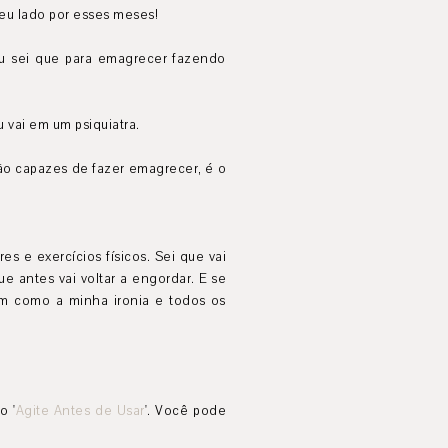
meu lado por esses meses!
eu sei que para emagrecer fazendo
u vai em um psiquiatra.
 são capazes de fazer emagrecer, é o
s e exercícios físicos. Sei que vai
ue antes vai voltar a engordar. E se
im como a minha ironia e todos os
o '
Agite Antes de Usar
'. Você pode