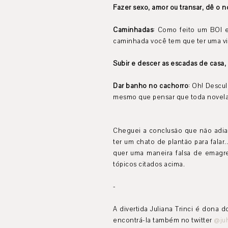
Fazer sexo, amor ou transar, dê o n
Caminhadas
: Como feito um BOI e
caminhada você tem que ter uma vi
Subir e descer as escadas de casa,
Dar banho no cachorro
: Oh! Descul
mesmo que pensar que toda novela
Cheguei a conclusão que não adiant
ter um chato de plantão para falar.
quer uma maneira falsa de emagre
tópicos citados acima.
-
A divertida Juliana Trinci é dona do
encontrá-la também no twitter
@juh