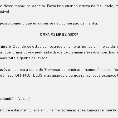
as dessa maravilha da feira. Fazia isso quando estava na faculdade, m
dável.
 posso comer o que eu quiser se não comer pão de manhã.
DEIXA EU ME ILUDIR???
namoro
: Quando eu estou começando a namorar, penso em me cuidar 
ar que o mundo-é-cruel-nada-da-certo-pra-mim-ele-é-o-amor-da-mi
ais forte e ganha de lavada.
odóvar
: Lembra a dieta do "Começar ou terminar o namoro", mas de fo
o- isso, OH- MEU- DEUS, mas quando a barriga ronca, você esquece tu
os também. Veja só
 fato de estar matriculada em uma me faz emagrecer. Emagrece meu bol