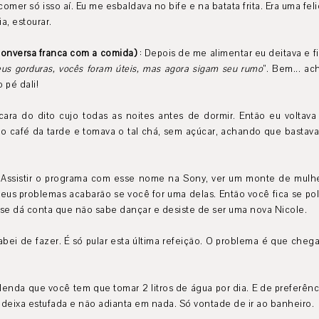
comer só isso aí. Eu me esbaldava no bife e na batata frita. Era uma fel
a, estourar.
conversa franca com a comida)
: Depois de me alimentar eu deitava e
us gorduras, vocês foram úteis, mas agora sigam seu rumo
”. Bem... a
 pé dali!
cara do dito cujo todas as noites antes de dormir. Então eu volta
 café da tarde e tomava o tal chá, sem açúcar, achando que bastava
 Assistir o programa com esse nome na Sony, ver um monte de mulhe
seus problemas acabarão se você for uma delas. Então você fica se po
 se dá conta que não sabe dançar e desiste de ser uma nova Nicole.
cabei de fazer. É só pular esta última refeição. O problema é que cheg
a lenda que você tem que tomar 2 litros de água por dia. E de preferê
 deixa estufada e não adianta em nada. Só vontade de ir ao banheiro.