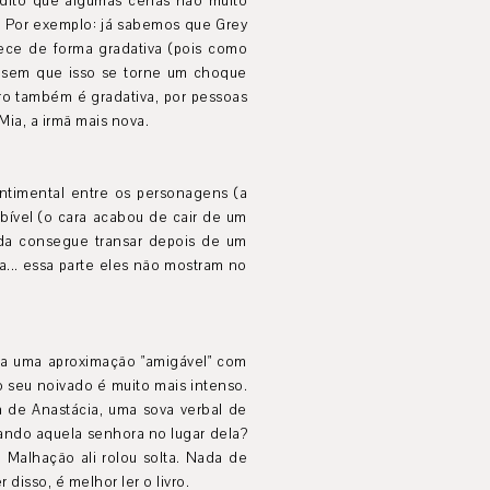
edito que algumas cenas não muito
. Por exemplo: já sabemos que Grey
tece de forma gradativa (pois como
 sem que isso se torne um choque
ro também é gradativa, por pessoas
Mia, a irmã mais nova.
entimental entre os personagens (a
bível (o cara acabou de cair de um
da consegue transar depois de um
... essa parte eles não mostram no
nta uma aproximação "amigável" com
 seu noivado é muito mais intenso.
a de Anastácia, uma sova verbal de
ando aquela senhora no lugar dela?
Malhação ali rolou solta. Nada de
disso, é melhor ler o livro.