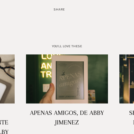
SHARE
YOU'LL LOVE THESE
APENAS AMIGOS, DE ABBY
S
NTE
JIMENEZ
LBY