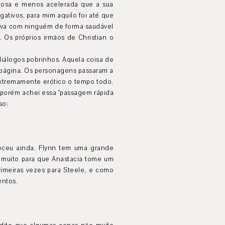
iosa e menos acelerada que a sua
tivos, para mim aquilo foi até que
ava com ninguém de forma saudável
Os próprios irmãos de Christian o
diálogos pobrinhos. Aquela coisa de
a página. Os personagens passaram a
extremamente erótico o tempo todo.
 porém achei essa "passagem rápida
so:
eceu ainda. Flynn tem uma grande
a muito para que Anastacia tome um
rimeiras vezes para Steele, e como
entos.