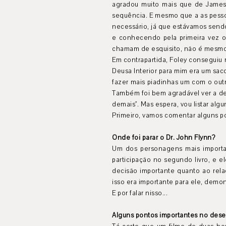
agradou muito mais que de James
sequência. E mesmo que a as pesso
necessário, já que estávamos sen
e conhecendo pela primeira vez o
chamam de esquisito, não é mesm
Em contrapartida, Foley conseguiu 
Deusa Interior para mim era um sac
fazer mais piadinhas um com o out
Também foi bem agradável ver a de
demais". Mas espera, vou listar algu
Primeiro, vamos comentar alguns po
Onde foi parar o Dr. John Flynn?
Um dos personagens mais importa
participação no segundo livro, e 
decisão importante quanto ao rela
isso era importante para ele, dem
E por falar nisso...
Alguns pontos importantes no desen