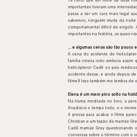
Tá certo que um filme de duas ho
importantes tiveram uma intensida
passa a ser um cara mais legal qu
sabemos, ninguém muda da noite 
comportamental difícil de engolir
importantes na história, as quais n
... e algumas cenas são tão pouco
A cena do acidente de helicóptero
família inteira indo embora assim
helicóptero! Cadê os pais médic
acidente desse, e ainda depois de
filme)! Isso também me lembra de o
Elena é um mero pino solto na histó
Na trama mostrada no livro, a per
Anastácia o tempo todo, e o momen
A pressa para acabar o filme pare
Christian e um tapão da mamãe Gre
Cadê mamãe Grey questionando o b
conversas sobre o término com o sub