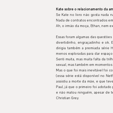
Kate sobre o relacionamento da ami
Se Kate no livro não gosta nada n
Nada de contratos encontrados em b
Ah, o irmão da moça, Ethan, nem exi
Essas foram algumas das questões q
divertidinho, engraçadinho e ok.
dirigiu também a premiada série 
menos exploradas para dar espaço 
Senti muita, mas muita falta da tr
sexual, mas também em momentos es
Mas o que foi mais inevitável foi
(essa série está disponível no Ne
assistiu a morte da mãe, e que tev
Paul, já que o primeiro foi adotad
e não matou ninguém, apesar de te
Christian Grey.