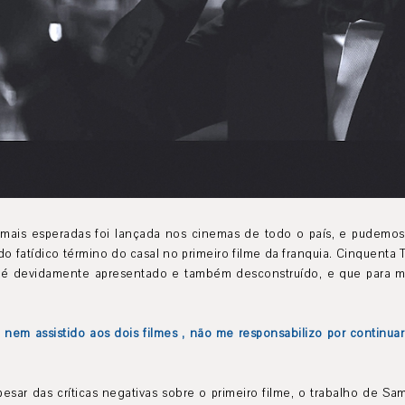
mais esperadas foi lançada nos cinemas de todo o país, e pudemo
do fatídico término do casal no primeiro filme da franquia. Cinquenta 
s é devidamente apresentado e também desconstruído, e que para mim
 nem assistido aos dois filmes , não me responsabilizo por continua
ar das críticas negativas sobre o primeiro filme, o trabalho de S