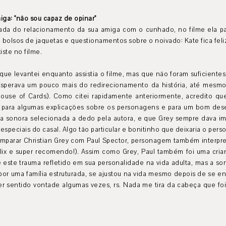
ga: "não sou capaz de opinar"
ada do relacionamento da sua amiga com o cunhado, no filme ela pa
olsos de jaquetas e questionamentos sobre o noivado: Kate fica feliz
ste no filme.
ue levantei enquanto assistia o filme, mas que não foram suficientes 
 Esperava um pouco mais do redirecionamento da história, até mesmo
House of Cards). Como citei rapidamente anteriormente, acredito qu
para algumas explicações sobre os personagens e para um bom desen
ilha sonora selecionada a dedo pela autora, e que Grey sempre dava i
peciais do casal. Algo tão particular e bonitinho que deixaria o pe
 comparar Christian Grey com Paul Spector, personagem também interpr
tflix e super recomendo!). Assim como Grey, Paul também foi uma cr
e este trauma refletido em sua personalidade na vida adulta, mas a so
o por uma família estruturada, se ajustou na vida mesmo depois de se 
r sentido vontade algumas vezes, rs. Nada me tira da cabeça que foi