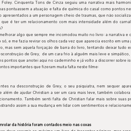
 Foley. Cinquenta Tons de Cinza seguiu uma narrativa mais harmon
as pontuassem a atuação e falta de química do casal como pontos nega
do apresentados a um personagem cheio de traumas, que não socializ
 que é ter um relacionamento com mais intensidade além do carnal. 
o?
melhorar algo que sempre me incomodou muito no livro: a narrativa e 
o só, e me fazia revirar os olhos cada vez que aparecia escrito em um
ro, mas sem aquela forçação de barra do livro, tentando deixar tudo 
sconstrução de Grey, de um cara frio à alguém mais leve e simpático,
ns pontos que anotei aqui no caderninho e já volto a discorrer sobre is
ntos importantes que fizeram muita falta neste filme:
ntes na desconstrução de Grey, o seu psiquiatra, nem sequer apar
ele além de ajudar Christian a ser um cara mais leve, também colabor
cionamento. Também senti falta de Christian falar mais sobre suas p
onstrando assim a sua mudança em lidar com sentimentos e relacionam
rolar da história foram contados meio nas coxas