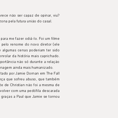
rece não ser capaz de opinar, viu?
ona pela futura união do casal.
para me fazer odiá-lo. Foi um filme
 pelo renome do novo diretor (ele
e algumas cenas poderiam ter sido
rolar da história mais caprichado.
mportância não só durante a relação
rsonagem ainda mais humanizado.
etado por Jamie Dornan em The Fall
iança que sofreu abuso, que também
rte de Christian não foi a mesma de
envolver com uma pedófila descarada
 graças a Paul que Jamie se tornou