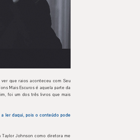
s ver que raios aconteceu com Seu
Tons Mais Escuros é aquela parte da
, foi um dos três livros que mais
r a ler daqui, pois o conteúdo pode
am Taylor Johnson como diretora me