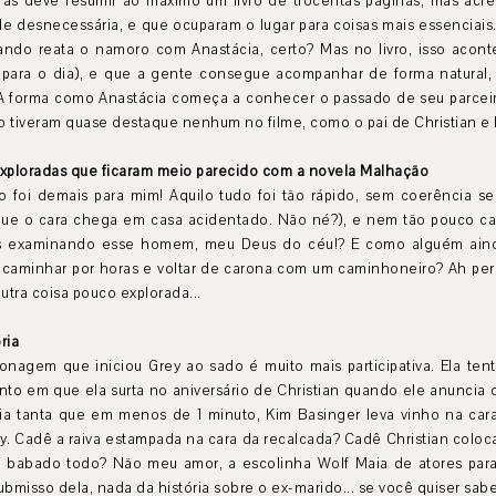
ras deve resumir ao máximo um livro de trocentas páginas, mas acr
de desnecessária, e que ocuparam o lugar para coisas mais essenciais
ando reata o namoro com Anastácia, certo? Mas no livro, isso acon
para o dia), e que a gente consegue acompanhar de forma natural,
. A forma como Anastácia começa a conhecer o passado de seu parcei
ão tiveram quase destaque nenhum no filme, como o pai de Christian e 
 exploradas que ficaram meio parecido com a novela Malhação
 foi demais para mim! Aquilo tudo foi tão rápido, sem coerência s
 que o cara chega em casa acidentado. Não né?), e nem tão pouco ca
os examinando esse homem, meu Deus do céu!? E como alguém ain
 caminhar por horas e voltar de carona com um caminhoneiro? Ah pera
utra coisa pouco explorada...
ria
sonagem que iniciou Grey ao sado é muito mais participativa. Ela te
to em que ela surta no aniversário de Christian quando ele anuncia o
cia tanta que em menos de 1 minuto, Kim Basinger leva vinho na car
y. Cadê a raiva estampada na cara da recalcada? Cadê Christian coloc
abado todo? Não meu amor, a escolinha Wolf Maia de atores para 
misso dela, nada da história sobre o ex-marido... se você quiser saber 