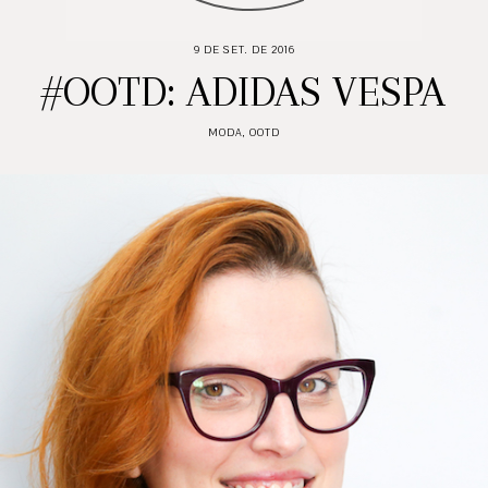
9 DE SET. DE 2016
#OOTD: ADIDAS VESPA
MODA
,
OOTD