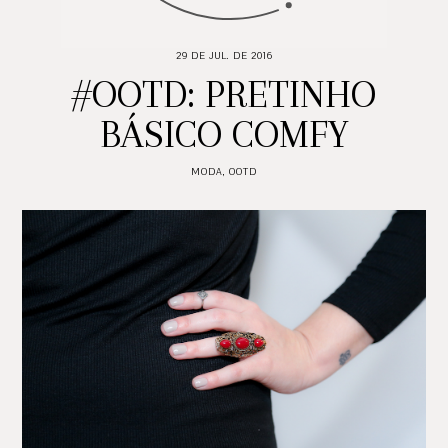
29 DE JUL. DE 2016
#OOTD: PRETINHO
BÁSICO COMFY
MODA
,
OOTD