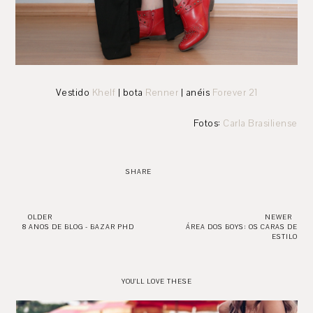
Vestido
Khelf
| bota
Renner
| anéis
Forever 21
Fotos:
Carla Brasiliense
SHARE
OLDER
NEWER
8 ANOS DE BLOG - BAZAR PHD
ÁREA DOS BOYS: OS CARAS DE
ESTILO
YOU'LL LOVE THESE