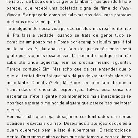
(e já ouvi da boca de muita gente também) mas quando li hoje
pareceu que recebi uma bofetada digna de filme do
Rocky
Balboa
. É engraçado como as palavras nos dão umas porradas
certeiras de vez em quando.
Tirar alguém de nossa vida parece simples, mas realmente não
é. Pra falar a verdade, quando se trata de gente tudo se
complica um pouco mais. Tome por exemplo alguém que já foi
muito pra você, daí analise o fato de que você sempre será
grato por isso, mas essa pessoa tá mudando contigo e tu não
sabe até onde aguenta, nem se precisa mesmo aguentar.
Parece confuso? Sim. Mas acho que dá pra entender que o
que eu tentei dizer foi que não dá pra deixar pra trás algo tão
importante. O motivo? Sei lá! Pode ser pelo fato de que a
humanidade é cheia de esperanças. Talvez essa coisa de
esperança afete a gente nos momentos mais inesperados (e
nos faça esperar o melhor de alguém que parece não melhorar
nunca).
Por mais fútil que seja, desejamos ser lembrados em certas
ocasiões, especiais ou não. Desejamos a atenção daqueles a
quem queremos bem, e isso é supernormal. É reciprocidade
gente. Queremos muitas coisas que não temos, e conseguimos