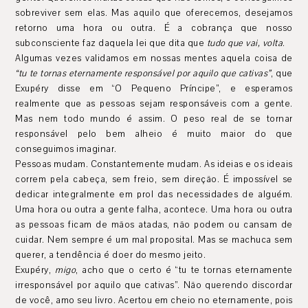
sobreviver sem elas. Mas aquilo que oferecemos, desejamos
retorno uma hora ou outra. É a cobrança que nosso
subconsciente faz daquela lei que dita que
tudo que vai, volta
.
Algumas vezes validamos em nossas mentes aquela coisa de
“tu te tornas eternamente responsável por aquilo que cativas”
, que
Exupéry disse em “O Pequeno Príncipe”, e esperamos
realmente que as pessoas sejam responsáveis com a gente.
Mas nem todo mundo é assim. O peso real de se tornar
responsável pelo bem alheio é muito maior do que
conseguimos imaginar.
Pessoas mudam. Constantemente mudam. As ideias e os ideais
correm pela cabeça, sem freio, sem direção. É impossível se
dedicar integralmente em prol das necessidades de alguém.
Uma hora ou outra a gente falha, acontece. Uma hora ou outra
as pessoas ficam de mãos atadas, não podem ou cansam de
cuidar. Nem sempre é um mal proposital. Mas se machuca sem
querer, a tendência é doer do mesmo jeito.
Exupéry,
migo
, acho que o certo é “tu te tornas eternamente
irresponsável por aquilo que cativas”. Não querendo discordar
de você, amo seu livro. Acertou em cheio no eternamente, pois