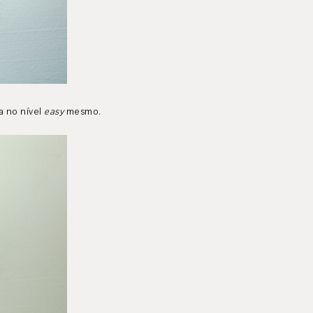
a no nível
easy
mesmo.