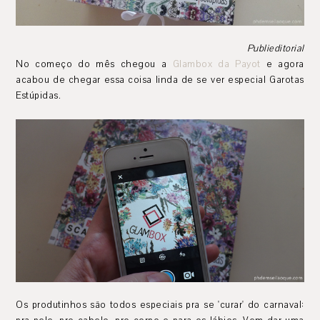
Publieditorial
No começo do mês chegou a
Glambox da Payot
e agora
acabou de chegar essa coisa linda de se ver especial Garotas
Estúpidas.
Os produtinhos são todos especiais pra se 'curar' do carnaval: