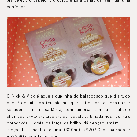
pra pele, pro cabelo, pro corpo e para os lábios. Vem dar uma
conferida:
O Nick & Vick é aquela duplinha do balacobaco que tira tudo
que é de ruim do teu picumã que sofre com a chapinha e
secador. Tem macadâmia, tem ameixa, tem um babado
chamado phytolan, tudo pra dar aquela turbinada nos fios mais
borocoxôs. Hidrata, dá força, dá brilho, dá benção, amém.
Preço do tamanho original (300ml): R$20,90 o shampoo e
R$22,90 o condicionador.