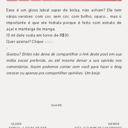
Esse é um gloss labial super de bolsa, não acham? Ele tem
várias versões: com cor, sem cor, com brilho, opaco... mas o
importante é que ele hidrata porque é feito com extrato de
açaí e manteiga de manga.
15 ml dele custa em torno de R$10.
Quer assinar? Clique
aqui
.
-
Gostou? Então não deixe de compartilhar o link deste post em sua
mídia social preferida, ou até mesmo deixar a sua opinião nos
comentários. Assim podemos contar com você para fazer o blog
crescer ou apenas pra compartilhar opiniões. Um beijo
SHARE
OLDER
NEWER
SORAIA: A CULPA DE SER
GITA: O ÁLBUM DE CASAMENTO