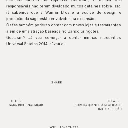
responsáveis não terem divulgado muitos detalhes sobre isso,
já sabemos que a Warner Bros e a equipe de design e
produção da saga estão envolvidos na expansão.
Os fãs também poderão contar com novas lojas e restaurantes,
além de uma atração baseada no Banco Gringotes.
Gostaram? Já vou começar a contar minhas moedinhas.
Universal Studios 2014, aí vou eu!
SHARE
OLDER
NEWER
SARA RICHENA: MIAU!
SORAIA: QUANDO A REALIDADE
IMITA A FICÇÃO
YOU'LL LOVE THESE