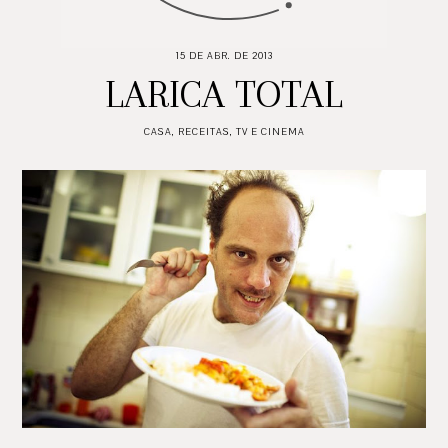
15 DE ABR. DE 2013
LARICA TOTAL
CASA
,
RECEITAS
,
TV E CINEMA