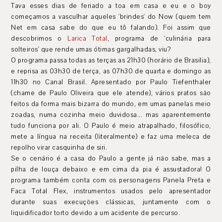
Tava esses dias de feriado a toa em casa e eu e o boy
começamos a vasculhar aqueles 'brindes' do Now (quem tem
Net em casa sabe do que eu tô falando). Foi assim que
descobrimos o
Larica Total
, programa de 'culinária para
solteiros' que rende umas ótimas gargalhadas, viu?
O programa passa todas as terças as 21h30 (horário de Brasilia),
e reprisa as 03h30 de terça, as 07h30 de quarta e domingo as
11h30 no Canal Brasil. Apresentado por Paulo Tiefenthaler
(chame de Paulo Oliveira que ele atende), vários pratos são
feitos da forma mais bizarra do mundo, em umas panelas meio
zoadas, numa cozinha meio duvidosa... mas aparentemente
tudo funciona por ali. O Paulo é meio atrapalhado, filosófico,
mete a língua na receita (literalmente) e faz uma meleca de
repolho virar casquinha de siri.
Se o cenário é a casa do Paulo a gente já não sabe, mas a
pilha de louça debaixo e em cima da pia é assustadora! O
programa também conta com os personagens Panela Preta e
Faca Total Flex, instrumentos usados pelo apresentador
durante suas execuções clássicas, juntamente com o
liquidificador torto devido a um acidente de percurso.