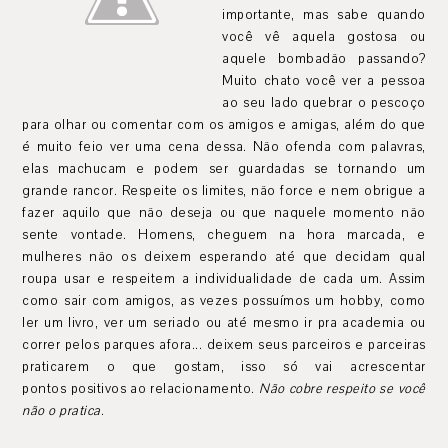
importante, mas sabe quando
você vê aquela gostosa ou
aquele bombadão passando?
Muito chato você ver a pessoa
ao seu lado quebrar o pescoço
para olhar ou comentar com os amigos e amigas, além do que
é muito feio ver uma cena dessa. Não ofenda com palavras,
elas machucam e podem ser guardadas se tornando um
grande rancor. Respeite os limites, não force e nem obrigue a
fazer aquilo que não deseja ou que naquele momento não
sente vontade. Homens, cheguem na hora marcada, e
mulheres não os deixem esperando até que decidam qual
roupa usar e respeitem a individualidade de cada um. Assim
como sair com amigos, as vezes possuímos um hobby, como
ler um livro, ver um seriado ou até mesmo ir pra academia ou
correr pelos parques afora... deixem seus parceiros e parceiras
praticarem o que gostam, isso só vai acrescentar
pontos positivos ao relacionamento.
Não cobre respeito se você
não o pratica
.