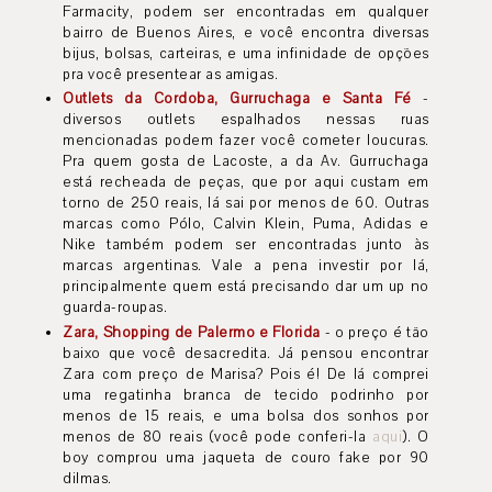
Farmacity, podem ser encontradas em qualquer
bairro de Buenos Aires, e você encontra diversas
bijus, bolsas, carteiras, e uma infinidade de opções
pra você presentear as amigas.
Outlets da Cordoba, Gurruchaga e Santa Fé
-
diversos outlets espalhados nessas ruas
mencionadas podem fazer você cometer loucuras.
Pra quem gosta de Lacoste, a da Av. Gurruchaga
está recheada de peças, que por aqui custam em
torno de 250 reais, lá sai por menos de 60. Outras
marcas como Pólo, Calvin Klein, Puma, Adidas e
Nike também podem ser encontradas junto às
marcas argentinas. Vale a pena investir por lá,
principalmente quem está precisando dar um up no
guarda-roupas.
Zara, Shopping de Palermo e Florida
- o preço é tão
baixo que você desacredita. Já pensou encontrar
Zara com preço de Marisa? Pois é! De lá comprei
uma regatinha branca de tecido podrinho por
menos de 15 reais, e uma bolsa dos sonhos por
menos de 80 reais (você pode conferi-la
aqui
). O
boy comprou uma jaqueta de couro fake por 90
dilmas.