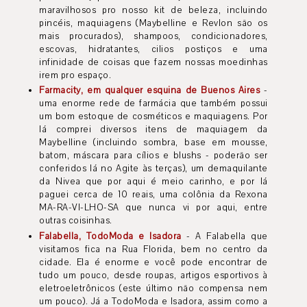
maravilhosos pro nosso kit de beleza, incluindo
pincéis, maquiagens (Maybelline e Revlon são os
mais procurados), shampoos, condicionadores,
escovas, hidratantes, cilios postiços e uma
infinidade de coisas que fazem nossas moedinhas
irem pro espaço.
Farmacity, em qualquer esquina de Buenos Aires
-
uma enorme rede de farmácia que também possui
um bom estoque de cosméticos e maquiagens. Por
lá comprei diversos itens de maquiagem da
Maybelline (incluindo sombra, base em mousse,
batom, máscara para cílios e blushs - poderão ser
conferidos lá no Agite às terças), um demaquilante
da Nivea que por aqui é meio carinho, e por lá
paguei cerca de 10 reais, uma colônia da Rexona
MA-RA-VI-LHO-SA que nunca vi por aqui, entre
outras coisinhas.
Falabella, TodoModa e Isadora
- A Falabella que
visitamos fica na Rua Florida, bem no centro da
cidade. Ela é enorme e você pode encontrar de
tudo um pouco, desde roupas, artigos esportivos à
eletroeletrônicos (este último não compensa nem
um pouco). Já a TodoModa e Isadora, assim como a