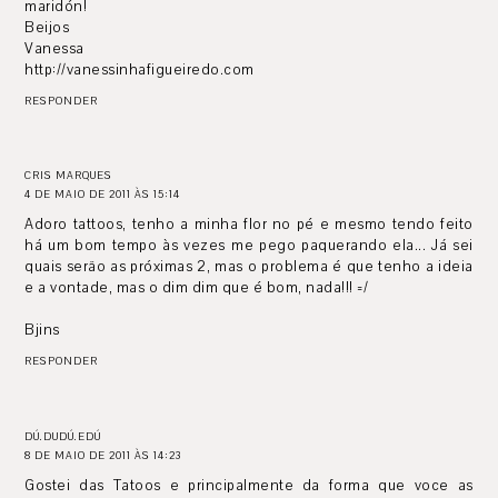
maridón!
Beijos
Vanessa
http://vanessinhafigueiredo.com
RESPONDER
CRIS MARQUES
4 DE MAIO DE 2011 ÀS 15:14
Adoro tattoos, tenho a minha flor no pé e mesmo tendo feito
há um bom tempo às vezes me pego paquerando ela... Já sei
quais serão as próximas 2, mas o problema é que tenho a ideia
e a vontade, mas o dim dim que é bom, nada!!! =/
Bjins
RESPONDER
DÚ.DUDÚ.EDÚ
8 DE MAIO DE 2011 ÀS 14:23
Gostei das Tatoos e principalmente da forma que voce as