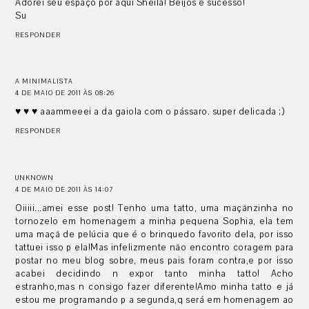
Adorei seu espaço por aqui Sheila! Beijos e sucesso!
Su
RESPONDER
A MINIMALISTA
4 DE MAIO DE 2011 ÀS 08:26
♥ ♥ ♥ aaammeeei a da gaiola com o pássaro. super delicada ;)
RESPONDER
UNKNOWN
4 DE MAIO DE 2011 ÀS 14:07
Oiiiii...amei esse post! Tenho uma tatto, uma maçãnzinha no
tornozelo em homenagem a minha pequena Sophia, ela tem
uma maçã de pelúcia que é o brinquedo favorito dela, por isso
tattuei isso p ela!Mas infelizmente não encontro coragem para
postar no meu blog sobre, meus pais foram contra,e por isso
acabei decidindo n expor tanto minha tatto! Acho
estranho,mas n consigo fazer diferente!Amo minha tatto e já
estou me programando p a segunda,q será em homenagem ao