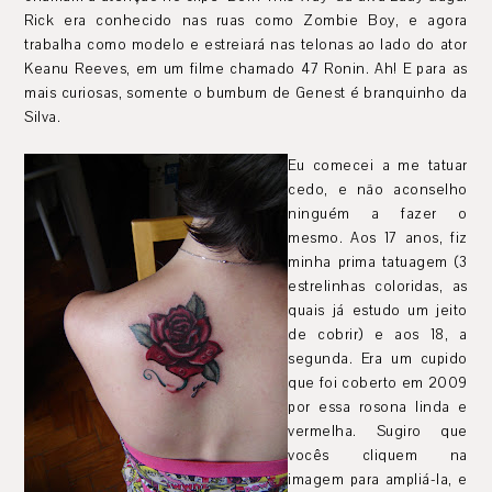
Rick era conhecido nas ruas como Zombie Boy, e agora
trabalha como modelo e estreiará nas telonas ao lado do ator
Keanu Reeves, em um filme chamado 47 Ronin. Ah! E para as
mais curiosas, somente o bumbum de Genest é branquinho da
Silva.
Eu comecei a me tatuar
cedo, e não aconselho
ninguém a fazer o
mesmo. Aos 17 anos, fiz
minha prima tatuagem (3
estrelinhas coloridas, as
quais já estudo um jeito
de cobrir) e aos 18, a
segunda. Era um cupido
que foi coberto em 2009
por essa rosona linda e
vermelha. Sugiro que
vocês cliquem na
imagem para ampliá-la, e