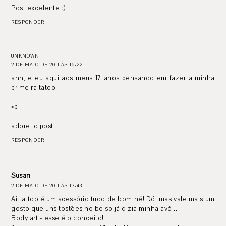
Post excelente :)
RESPONDER
UNKNOWN
2 DE MAIO DE 2011 ÀS 16:22
ahh, e eu aqui aos meus 17 anos pensando em fazer a minha
primeira tatoo.
=p
adorei o post.
RESPONDER
Susan
2 DE MAIO DE 2011 ÀS 17:43
Ai tattoo é um acessório tudo de bom né! Dói mas vale mais um
gosto que uns tostões no bolso já dizia minha avó...
Body art - esse é o conceito!