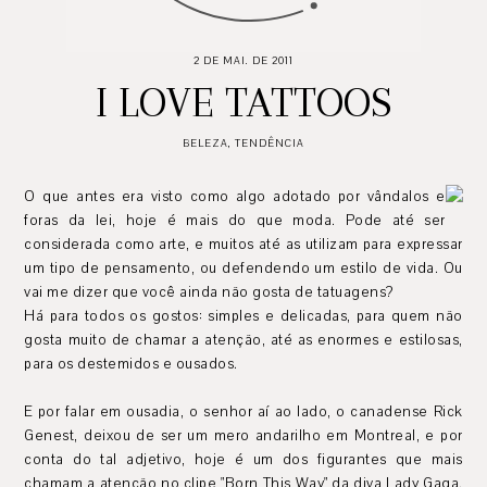
2 DE MAI. DE 2011
I LOVE TATTOOS
BELEZA
,
TENDÊNCIA
O que antes era visto como algo adotado por vândalos e
foras da lei, hoje é mais do que moda. Pode até ser
considerada como arte, e muitos até as utilizam para expressar
um tipo de pensamento, ou defendendo um estilo de vida. Ou
vai me dizer que você ainda não gosta de tatuagens?
Há para todos os gostos: simples e delicadas, para quem não
gosta muito de chamar a atenção, até as enormes e estilosas,
para os destemidos e ousados.
E por falar em ousadia, o senhor aí ao lado, o canadense Rick
Genest, deixou de ser um mero andarilho em Montreal, e por
conta do tal adjetivo, hoje é um dos figurantes que mais
chamam a atenção no clipe "Born This Way" da diva Lady Gaga.