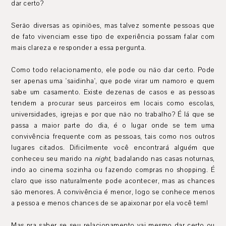
dar certo?
Serão diversas as opiniões, mas talvez somente pessoas que
de fato vivenciam esse tipo de experiência possam falar com
mais clareza e responder a essa pergunta.
Como todo relacionamento, ele pode ou não dar certo. Pode
ser apenas uma 'saidinha', que pode virar um namoro e quem
sabe um casamento. Existe dezenas de casos e as pessoas
tendem a procurar seus parceiros em locais como escolas,
universidades, igrejas e por que não no trabalho? É lá que se
passa a maior parte do dia, é o lugar onde se tem uma
convivência frequente com as pessoas, tais como nos outros
lugares citados. Dificilmente você encontrará alguém que
conheceu seu marido na
night
, badalando nas casas noturnas,
indo ao cinema sozinha ou fazendo compras no shopping. É
claro que isso naturalmente pode acontecer, mas as chances
são menores. A convivência é menor, logo se conhece menos
a pessoa e menos chances de se apaixonar por ela você tem!
Mas pra saber se seu relacionamento vai mesmo dar certo ou