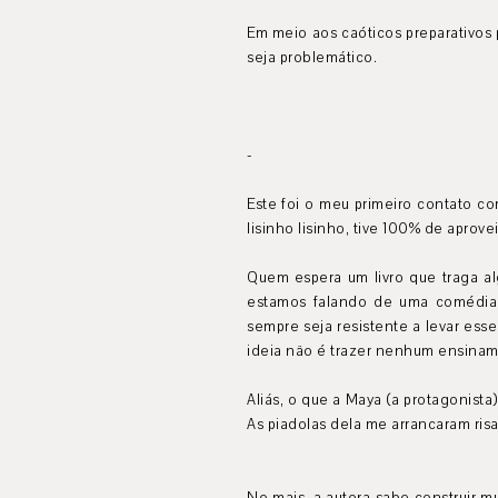
Em meio aos caóticos preparativos
seja problemático.
-
Este foi o meu primeiro contato c
lisinho lisinho, tive 100% de aprov
Quem espera um livro que traga al
estamos falando de uma comédia 
sempre seja resistente a levar ess
ideia não é trazer nenhum ensinam
Aliás, o que a Maya (a protagonis
As piadolas dela me arrancaram ri