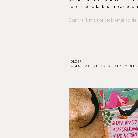
No mais, a autora sabe construir 
pode incomodar bastante as leitora
Compre "Um amor problemático de 
OLDER
F.O.M.O. E A SOCIEDADE VICIADA EM REDE