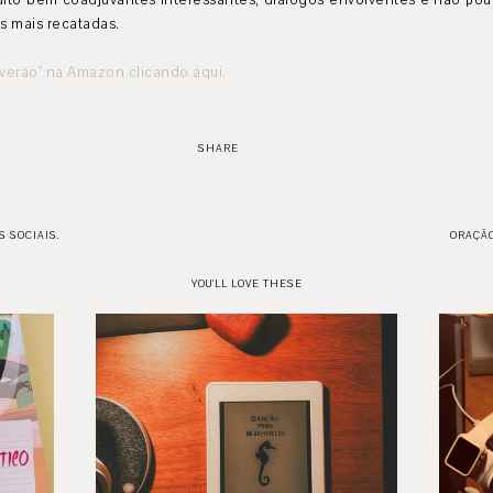
muito bem coadjuvantes interessantes, diálogos envolventes e não pou
s mais recatadas.
verão" na Amazon clicando aqui.
SHARE
S SOCIAIS.
ORAÇÃO
YOU'LL LOVE THESE