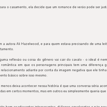
 para o casamento, ela decide que um romance de verão pode ser jus
om a autora Ali Hazelwood, e para quem estava precisando de uma leit
eitamento.
guma reflexão ou coisa do gênero vai cair do cavalo - o ideal é nem
romântica em que os personagens principais tem uma diferença gr
e relacionamento adiante por conta da imagem negativa que ele tinha
ento básico sobre isso mesmo.
ta) menos deixa acontecer nessa história é que uma conversa séria ac
sadas em certos momentos, mas em outros eu simplesmente queria que