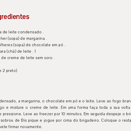
gredientes
ta de leite condensado .
lher (sopa) de margarina .
olheres (sopa) de chocolate em pó .
cara (chá) de leite . 1
a de creme de leite sem soro .
 e 2 preto)
ndensado, a margarina, o chocolate em pó e o leite. Leve ao fogo br
go e misture o creme de leite. Em uma forma faça toda a sua volta 
 pressione. Leve ao freezer por 10 minutos. Em seguida despeje o bri
 sobrou de Bis pique e jogue por cima do brigadeiro. Coloque o rest
rvete firmar novamente.