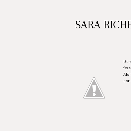
SARA RICH
Dom
for
Alé
cons