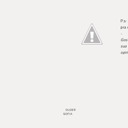
P.s:
pra 
-
Gost
sua 
opin
OLDER
SOFIA