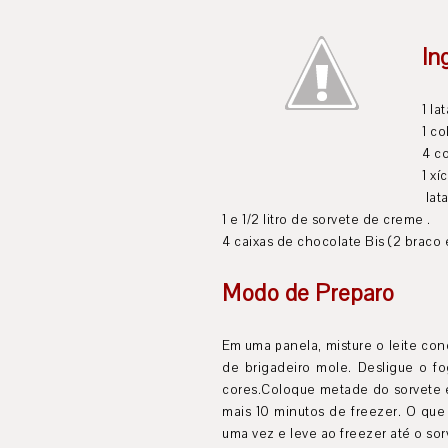
In
1 la
1 co
4 c
1 xí
lat
1 e 1/2 litro de sorvete de creme .
4 caixas de chocolate Bis (2 braco
Modo de Preparo
Em uma panela, misture o leite co
de brigadeiro mole. Desligue o fo
cores.Coloque metade do sorvete e
mais 10 minutos de freezer. O que
uma vez e leve ao freezer até o so