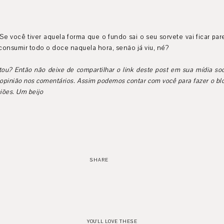
 Se você tiver aquela forma que o fundo sai o seu sorvete vai ficar p
consumir todo o doce naquela hora, senão já viu, né?
ou? Então não deixe de compartilhar o link deste post em sua mídia soc
opinião nos comentários. Assim podemos contar com você para fazer o blo
iões. Um beijo
SHARE
YOU'LL LOVE THESE