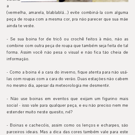
a
(vermelha, amarela, blablablá...) evite combiná-la com alguma
peça de roupa com a mesma cor, pra não parecer que sua mãe
ainda te veste.
- Se sua boina for de tricô ou crochê feitos à mão, não as
combine com outra peça de roupa que também seja feita de tal
forma. Assim você não pesa o visual e não fica tão cheia de
informação.
- Como a boina é a cara do inverno, fique atenta para não usá-
las com roupas com a cara do verão. Duas estações não cabem
no mesmo dia, apesar da meteorologia me desmentir.
- Não use boinas em eventos que exijam um figurino mais
social - isso vale para qualquer peça, e eu não preciso nem me
estender muito neste quesito, né?
- Boinas e cachecóis, assim como os lenços e echarpes, são
parceiros ideais. Mas a dica das cores também vale para este