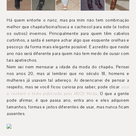
Há quem entorte o nariz, mas pra mim não tem combinação
melhor que chapéu/boina/touca e cachecol para este (e todos
os outros) invernos. Principalmente para quem têm cabelos
curtinhos, a saída é sempre achar algo que esquente orelhas e
pescoço da forma mais elegante possível. E acredito que neste
ano não será diferente para quem não tem medo de ousar com
tais apetrechos.
Nem sei nem mensurar a idade da moda do chapéu. Pensei
nos anos 20, mas aí lembrei que no século 18, homens e
mulheres já usavam tal adereço. Ai desencanei de pensar a
respeito, mas se você ficou curiosa pra saber, pode clicar
aqui
e conferir o texto publicado pelo ABCD Moda
. O que a gente
pode afirmar, é que passa ano, entra ano e eles adquirem
tamanhos, formas e jeitos diferentes de usar, mas nunca ficam
ausentes.