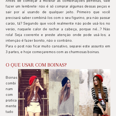
Antes de começar a mostrar as combinações perfeitas, vale
fazer um lembrete: não é só comprar algumas dessas peças e
sair por aí usando de qualquer jeito. Primeiro que você
precisará saber combiná-los com o seu figurino, pra não passar
carão, tá? Segundo que você realmente não pode usá-los no
verão, naquele calor de rachar a cabeça, porque né...? Não
rola! Seja coerente e preste atenção onde pode usá-los; a
intenção é fazer bonito, não o contrário.
Para o post não ficar muito cansativo, separei este assunto em
3 partes, e hoje começaremos com as charmosas boinas.
O QUE USAR COM BOINAS?
Boinas
combi
nam
com
pratica
mente
tudo