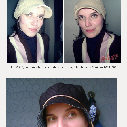
Em 2009, com uma boina com detalhe de laço, também da C&A por R$39,90