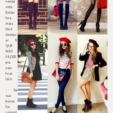
nessa
vida.
Então
fica
mais
fácil
destac
ar O
QUE
NÃO
FAZER
pra
não
ficar
feio:
- Se
sua
boina
for
colorid